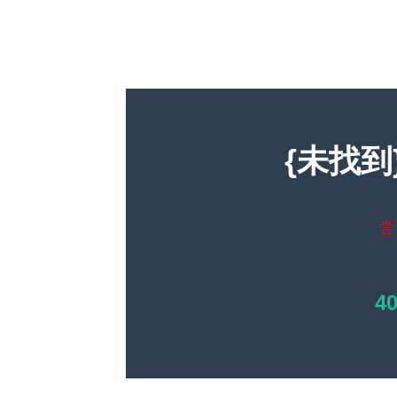
{未找到
尝
4