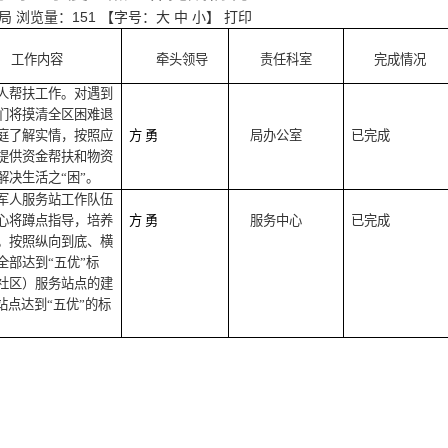
局
浏览量：
151
【字号：
大
中
小
】
打印
工作内容
牵头领导
责任科室
完成情况
人帮扶工作。对遇到
们将摸清全区困难退
庭了解实情，按照应
方
勇
局办公室
已完成
提供资金帮扶和物资
解决生活之
“困”。
军人服务站工作队伍
心将蹲点指导，培养
方
勇
服务中心
已完成
。按照纵向到底、横
全部达到
“五优”标
社区）服务站点的建
站点达到“五优”的标