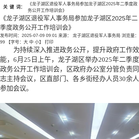
《龙子湖区退役军人事务局参加龙子湖区2025年二季度政
关
键
词：
务公开工作培训会》
《龙子湖区退役军人事务局参加龙子湖区2025年二
季度政务公开工作培训会》
发布时间：2025-07-09 09:01
来源： 龙子湖区退役军人事务局
浏览量：
99
【字号：
大
中
小
】
打印
为持续深入推进政务公开，提升政府工作效
能，
6月
25
日
上午
，
龙子湖区举办
202
5
年
二
季
政务公开工作培训会，区政府办公室分管负责同
志
主持会议，区直部门
、
各乡街
经办人员
30
余
参加会议。