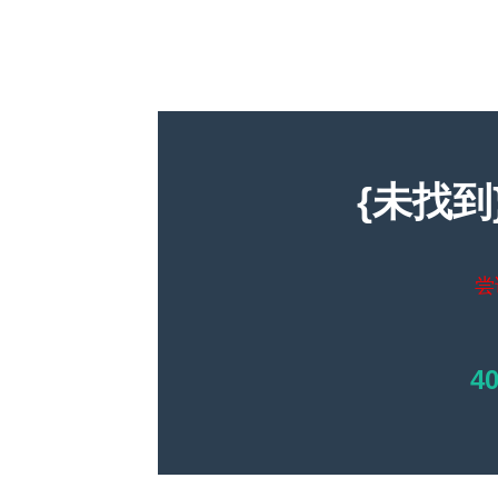
{未找到
尝
4