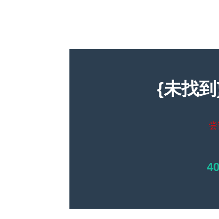
{未找到
尝
4