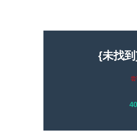
{未找到
尝
4