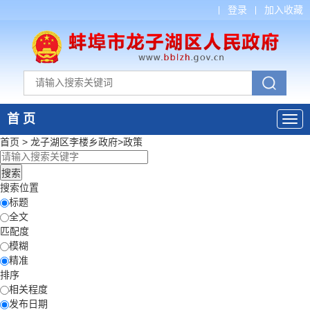
登录
加入收藏
首 页
首页
>
龙子湖区李楼乡政府
>
政策
搜索位置
标题
全文
匹配度
模糊
精准
排序
相关程度
发布日期