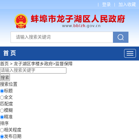
登录
加入收藏
首 页
首页
>
龙子湖区李楼乡政府
>
监督保障
搜索位置
标题
全文
匹配度
模糊
精准
排序
相关程度
发布日期