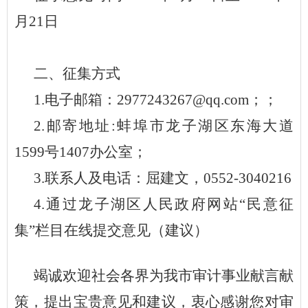
月2
1
日
二、征集方式
1.电子邮箱：
2977243267@qq.com；
；
2.邮寄地址:蚌埠市
龙子湖区东海大道
1599号1407办公室
；
3.联系人及电话：
屈建文
，
0552-
3040216
4.
通过龙子湖区人民政府网站“民意征
集”栏目在线提交意见（建议）
竭诚欢迎社会各界为我市审计事业献言献
策，提出宝贵意见和建议，衷心感谢您对审