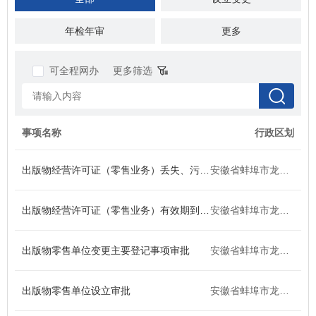
年检年审
税收财务
更多
准营准办
投资审批
可全程网办
更多筛选
资质认证
抵押质押
商务贸易
招标拍卖
事项名称
行政区划
社会保障
人力资源
出版物经营许可证（零售业务）丢失、污损补证
安徽省蚌埠市龙子湖区
农林牧渔
档案文物
出版物经营许可证（零售业务）有效期到期换证
安徽省蚌埠市龙子湖区
交通运输
环保绿化
出版物零售单位变更主要登记事项审批
安徽省蚌埠市龙子湖区
水务气象
科技创新
出版物零售单位设立审批
医疗卫生
文体教育
安徽省蚌埠市龙子湖区