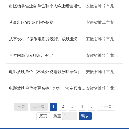
民族宗教
质量技术
出版物零售业务单位和个人终止经营活动备案
安徽省蚌埠市龙子湖区
检验检疫
安全生产
从事出版物出租业务备案
安徽省蚌埠市龙子湖区
司法公证
公用事业
从事农村16毫米电影片发行、放映业务备案
安徽省蚌埠市龙子湖区
法人注销
其他
单位内部设立印刷厂登记
安徽省蚌埠市龙子湖区
国土和规划建设
电影放映单位（不含外资电影放映单位）设立审批
安徽省蚌埠市龙子湖区
电影放映单位变更名称、地址、法定代表人或者终止电影放映经营活动的备案
安徽省蚌埠市龙子湖区
首页
上一页
1
2
3
4
5
下一页
确认
尾页
跳至