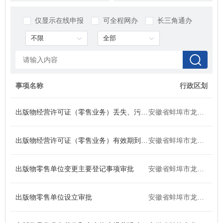
区档案局
区发改委
仅显示在线申报
可全程网办
长三角通办
区民族宗教事务局
区民政局
区司法局
区人社局
区生态环境分局
区税务局
事项名称
行政区划
区统计局
区住房城乡建设交通局
出版物经营许可证（零售业务）丢失、污损补证
安徽省蚌埠市龙子湖区
区文化和旅游局（龙子湖区广播电视新闻出版局）
区应急管理局
出版物经营许可证（零售业务）有效期到期换证
安徽省蚌埠市龙子湖区
区市场局
区残联
出版物零售单位变更主要登记事项审批
安徽省蚌埠市龙子湖区
区档案馆
龙子湖公安分局
出版物零售单位设立审批
安徽省蚌埠市龙子湖区
区消防救援大队
区城市管理局
区退役军人服务管理中心
区委宣传部