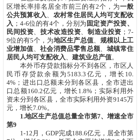
区增长率排名居全市前三的有
2
个，
为
一般
公共预算收入
、
农村常住居民人均可支配收
入
；
4-6位的有4个，分别为
固定资产投资、
民间投资
、
技术改造投资
、
制造业投资
；
7-
9位的有
5
个，为
地区生产总值
、
规模以上工
业增加值
、
社会消费品零售总额
、
城镇常住
居民人均可支配收入
、
建筑业总产值
。
本外币存贷款指标分不到各区，市区人
民币存贷款余额为
5183.3
亿元，增长
10.
4
%
；
进出口总额
未分
到各区
县，全市
进出
口总额
160.2亿元，
增长
1.8
%
；实际利用外
资
未分
到各区
县，全市
实际利用外资
9145万
元，
增长
7.0
%。
1.地区生产总值总量全市第
7
、增速全市
第
9
1-12月
，
GDP完成
188.6
亿元，居全市第