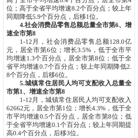
高于
全市平均增速
8.4
个百分点，居全市第
4
位；
高
于全省平均增速
8.2
个百分点；较上年
同期降低
5.9
个百分点，
后移
1位
。
4.社会消费品零售总额总量全市第
6
、增
速全市第
8
1-12月
，社会消费品零售总额
128.0
亿
元，居全市第
6
位；增长
3.5
%，
低
于全市平
均增速
1.3
个百分点，居全市第
8
位
；
低
于全
省平均增速
0.7
个百分点；较上年同期降低
2.
8
个百分点，
后
移
6
位
。
5.城镇常住居民人均可支配收入总量全
市第1、增速全市第8
1-12月
，城镇常住居民人均可支配收入
62662元，居全市第1位；增长4.3%，
低
于全
市平均增速
0.5
个百分点
，居全市第
8位；低
于全省平均增速0.1个百分点；较上年同期
提
高
0.4个百分点，
后移
3位
。