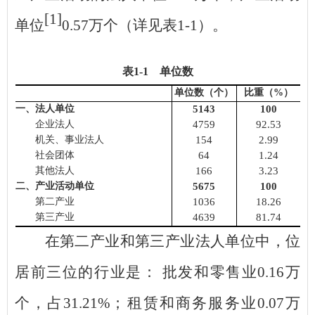
[1]
单位
0.57
万个（详见表
1
-1
）。
表
1-1 单位数
单位数（个）
比重（
%
）
一、法人单位
5143
100
企业法人
4759
92.53
机关、事业法人
154
2.99
社会团体
64
1.24
其他法人
166
3.23
二、产业活动单位
5675
100
第二产业
1036
18.26
第三产业
4639
81.74
在第二产业和第三产业法人单位中，位
居前三位的行业是：
批发和零售
业
0.16
万
个，占
31.21
%
；
租赁和商务服务
业
0.07
万