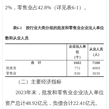
2%
，零售业占
42.8%
（详见表
6-1
）。
表
6
-
1
按行业
大
类分组的批发和零售业企业法人单位
数
和从业人员
企业法人单
从业人员
位
（人）
（个）
合 计
1602
7108
批发业
772
4069
零售业
830
3039
（二）主要经济指标
2023
年末，批发和零售业企业法人单位
资产总计
48.92
亿元，负债合计
22.41
亿元。