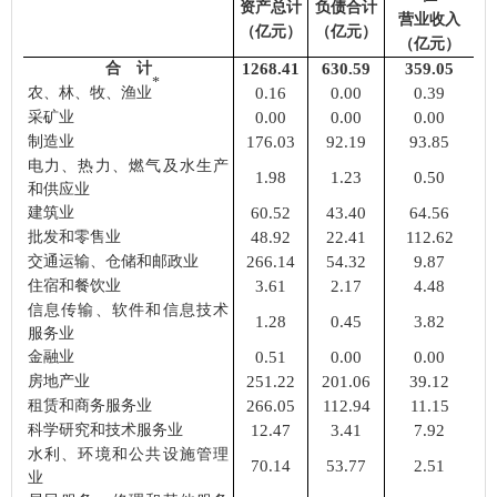
资产总计
负债合计
营业收入
（亿元）
（亿元）
（亿元）
合 计
1268.41
630.59
359.05
*
农、林、牧、渔业
0.16
0.00
0.39
采矿业
0.00
0.00
0.00
制造业
176.03
92.19
93.85
电力、热力、燃气及水生产
1.98
1.23
0.50
和供应业
建筑业
60.52
43.40
64.56
批发和零售业
48.92
22.41
112.62
交通运输、仓储和邮政业
266.14
54.32
9.87
住宿和餐饮业
3.61
2.17
4.48
信息传输、软件和信息技术
1.28
0.45
3.82
服务业
金融业
0.51
0.00
0.00
房地产业
251.22
201.06
39.12
租赁和商务服务业
266.05
112.94
11.15
科学研究和技术服务业
12.47
3.41
7.92
水利、环境和公共设施管理
70.14
53.77
2.51
业