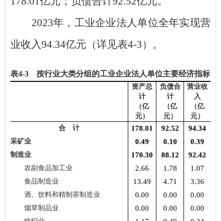
178.01
亿元；负债合计
92.52
亿元。
2023
年，工业企业法人单位全年实现营
业收入
94.34
亿元（详见表
4-3
）。
表
4
-3 按行业大类分组的工业企业法人单位主要经济指标
资产总
负债合
营业收
计
计
入
（亿
（亿
（亿
元）
元）
元）
合 计
178.01
92.52
94.34
采矿业
0.49
0.10
0.39
制造业
170.30
88.12
92.42
农副食品加工业
2.66
1.78
1.07
食品制造业
13.49
4.71
3.36
酒、饮料和精制茶制造业
0.00
0.00
0.00
烟草制品业
0.00
0.00
0.00