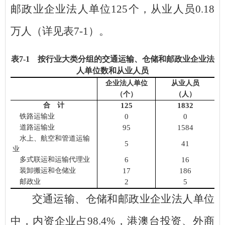
邮政业企业法人单位
125
个，从业人员
0.18
万人（详见表
7-1
）。
表
7
-
1
按行业大类分组的交通运输、仓储和邮政业企业法
人单位
数
和从业人员
企业法人单位
从业人员
（个）
（人）
合 计
125
1832
铁路运输业
0
0
道路运输业
95
1584
水上
、航空和管道
运输
5
41
业
多式联运和运输代理业
6
16
装卸搬运和仓储业
17
186
邮政业
2
5
交通运输、仓储和邮政业企业法人单位
中，内资企业占
98.4%
，港澳台投资、外商