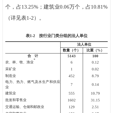
个，占
13.25%
；
建筑业
0.06
万个，占
10.81%
（详见表
1
-2
）。
表
1
-2 按行业门类分组的法人单位
法人单位
数量（个）
比重（
%）
合 计
5143
100
*
农、林、牧、渔业
6
0.12
采矿业
1
0.02
制造业
452
8.79
电力、热力、燃气及水生产和供应
7
0.14
业
建筑业
555
10.79
批发和零售业
1602
31.15
交通运输、仓储和邮政业
129
2.51