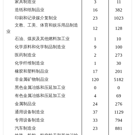
家具制造业
3
11
造纸和纸制品业
16
382
印刷和记录媒介复制业
23
1023
文教、工美、体育和娱乐用品制造
12
128
业
石油、煤炭及其他燃料加工业
1
10
化学原料和化学制品制造业
9
100
医药制造业
2
273
化学纤维制造业
1
30
橡胶和塑料制品业
17
201
非金属矿物制品业
120
5182
黑色金属冶炼和压延加工业
0
0
有色金属冶炼和压延加工业
4
69
金属制品业
24
276
通用设备制造业
37
1129
专用设备制造业
33
794
汽车制造业
23
881