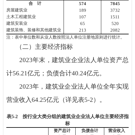
合 计
574
7845
房屋建筑业
189
3732
土木工程建筑业
107
1511
建筑安装业
65
520
建筑装饰、装修和其他建筑业
213
2082
注：表中单位数和从业人数按照法人单位注册地原则进行统计。
（二）主要经济指标
2023
年末，建筑业企业法人单位资产总
计
56.21
亿元；负债合计
40.24
亿元。
2023
年，建筑业企业法人单位全年实现
营业收入
64.25
亿元（详见表
5-2
）。
表
5
-
2
按行业
大类
分组的建筑业企业法人单位主要经济指
标
资产总计
负债合计
营业收入