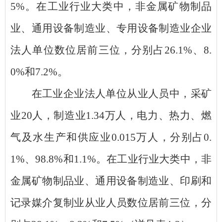
5
%
。在工业行业大类中，
非金属矿物制品
业
、
通用设备制造业
、
专用设备制造业
企业
法人单位数位居前三位，分别占
26.1
%
、
8.
0
%
和
7.2
%
。
在工业企业法人单位从业人员中，采矿
业
20
人，制造业
1.34
万人，电力、热力、燃
气及水生产和供应业
0.015
万
人，分别占
0.
1
%
、
98.8
%
和
1.1
%
。在工业行业大类中，
非
金属矿物制品业
、
通用设备制造业
、印刷和
记录媒介复制业
从业人员数位居前三位，分