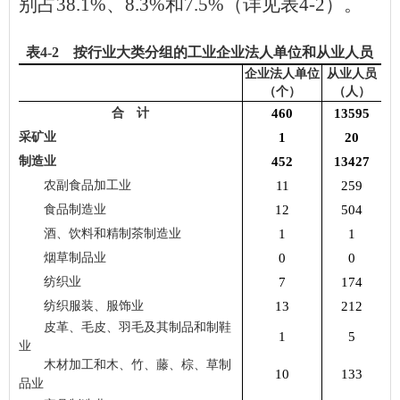
别占
38.1
%
、
8.3
%
和
7.5
%
（详见表
4-2
）。
表
4
-2 按行业大类分组的工业企业法人单位和从业人员
企业法人单位
从业人员
（个）
（人）
合 计
460
13595
采矿业
1
20
制造业
452
13427
农副食品加工业
11
259
食品制造业
12
504
酒、饮料和精制茶制造业
1
1
烟草制品业
0
0
纺织业
7
174
纺织服装、服饰业
13
212
皮革、毛皮、羽毛及其制品和制鞋
1
5
业
木材加工和木、竹、藤、棕、草制
10
133
品业