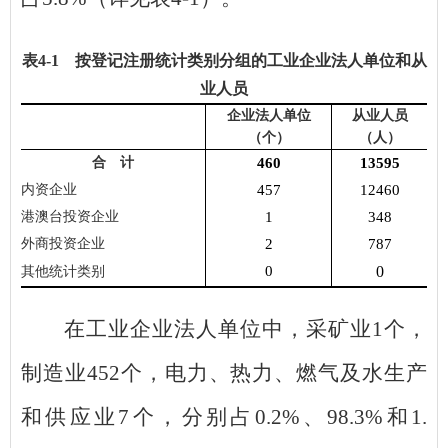
表
4
-1 按登记注册统计类别分组的工业企业法人单位和从
业人员
企业法人单位
从业人员
（个）
（人）
合 计
460
13595
内资企业
457
12460
港澳台投资企业
1
348
外商投资企业
2
787
0
0
其他统计类别
在工业企业法人单位中，采矿业
1
个，
制造业
452
个，电力、热力、燃气及水生产
和供应业
7
个，分别占
0.2
%
、
98.3
%
和
1.