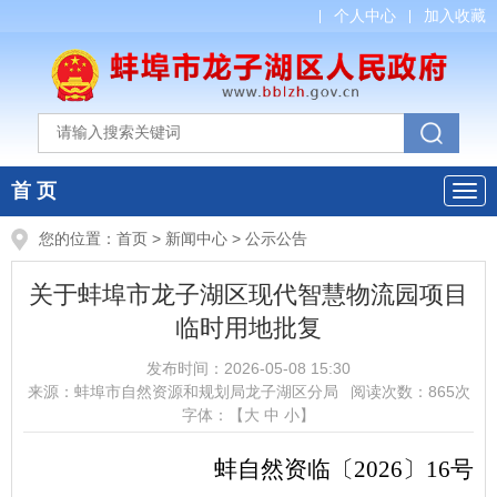
个人中心
加入收藏
首 页
您的位置：
首页
>
新闻中心
>
公示公告
关于蚌埠市龙子湖区现代智慧物流园项目
临时用地批复
发布时间：
2026-05-08 15:30
来源：
蚌埠市自然资源和规划局龙子湖区分局
阅读次数：
865
次
字体：【
大
中
小
】
蚌自然资临〔
202
6
〕
16
号