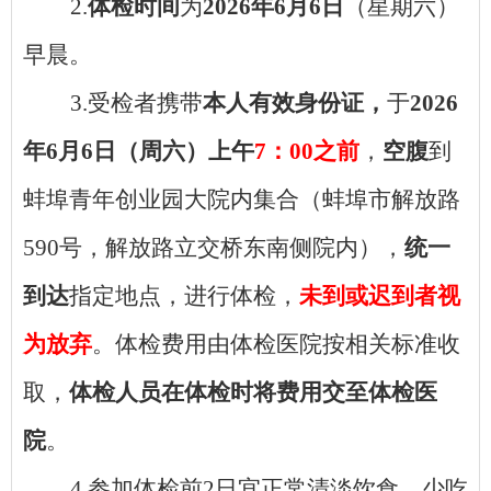
2.
体检时间
为
2026年6月6日
（星期六）
早晨。
3.受检者携带
本人有效身份证，
于
2026
年6月6日（周六）上午
7：00之前
，
空腹
到
蚌埠青年创业园大院内集合（蚌埠市解放路
590号，解放路立交桥东南侧院内）
，
统一
到达
指定地点，进行体检，
未到或迟到者视
为放弃
。
体检费用由体检医院按相关标准收
取，
体检人员在体检时将费用交至体检医
院
。
4.参加体检前2日宜正常清淡饮食，少吃