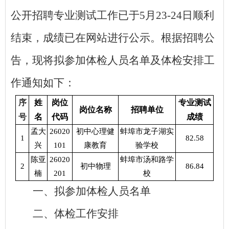
公开招聘专业测试工作已于5月23-24日顺利
结束，成绩已在网站进行公示。根据招聘公
告，现将拟参加体检人员名单及体检安排工
作通知如下：
序
姓
岗位
专业测试
岗位名称
招聘单位
号
名
代码
成绩
孟大
26020
初中心理健
蚌埠市龙子湖实
1
82.58
兴
101
康教育
验学校
陈亚
26020
蚌埠市汤和路学
2
初中物理
86.84
楠
201
校
一、拟参加体检人员名单
二、体检工作安排