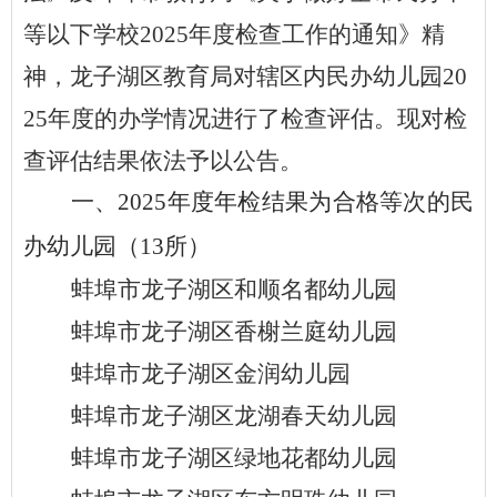
等以下学校
2025年度检查
工作的通知
》精
神，
龙子湖
区教育局对辖区内民办幼儿园
20
2
5
年度的办学情况进行了检查评估。现对检
查评估结果依法予以公告。
一、
20
25
年度年检结果为合格等次的民
办
幼儿园
（
13
所）
蚌埠市龙子湖区
和顺名都
幼儿园
蚌埠市龙子湖区香榭兰
庭
幼儿园
蚌埠市龙子湖区
金
润幼儿园
蚌埠市龙子湖区
龙湖春天
幼儿园
蚌埠市龙子湖区
绿地花都
幼儿园