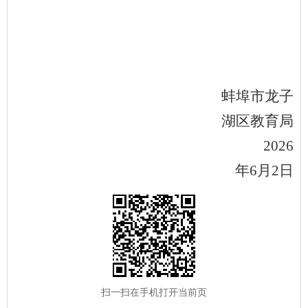
蚌埠市
龙子
湖
区教育局
202
6
年
6
月
2
日
扫一扫在手机打开当前页