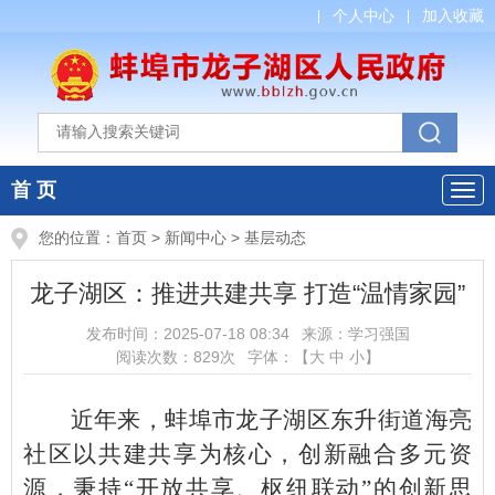
个人中心
加入收藏
首 页
您的位置：
首页
>
新闻中心
>
基层动态
龙子湖区：推进共建共享 打造“温情家园”
发布时间：
2025-07-18 08:34
来源：
学习强国
阅读次数：
829
次
字体：【
大
中
小
】
近年来，蚌埠市龙子湖区东升街道海亮
社区以共建共享为核心，创新融合多元资
源，秉持“开放共享、枢纽联动”的创新思