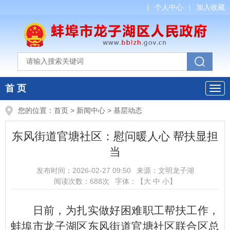
个人中心
加入收藏
首 页
您的位置：
首页
>
新闻中心
>
基层动态
东风街道官塘社区：慰问暖人心 帮扶显担
当
发布时间：
2026-02-27 09:50
来源：
文明龙子湖
阅读次数：
688
次
字体：【
大
中
小
】
日前，为扎实做好困难职工帮扶工作，
蚌埠市龙子湖区东风街道官塘社区联合区总