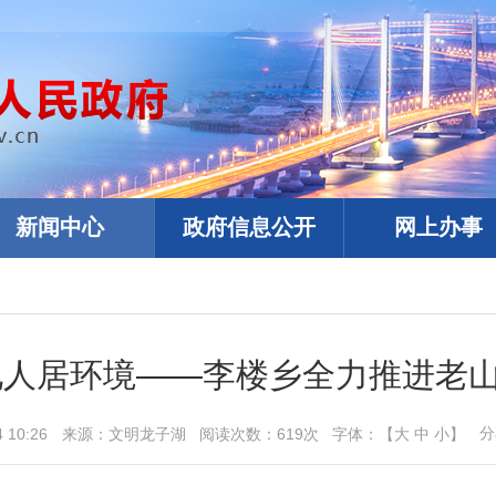
新闻中心
政府信息公开
网上办事
化人居环境——李楼乡全力推进老
分
4 10:26
来源：
文明龙子湖
阅读次数：
619
次
字体：【
大
中
小
】