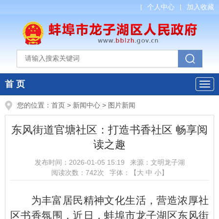
个人中心
加入收藏
首 页
您的位置：
首页
>
新闻中心
>
图片新闻
东风街道官塘社区：打造书香社区 畅享阅
读之趣
发布时间：
2026-01-05 15:19
来源：
文明龙子湖
阅读次数：
742
次
字体：【
大
中
小
】
为丰富居民精神文化生活，营造浓厚社
区书香氛围，近日，蚌埠市龙子湖区东风街