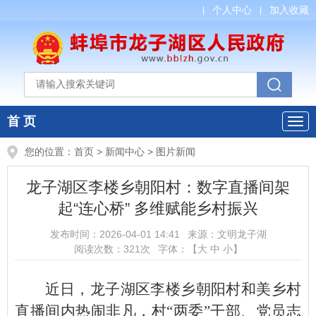
个人中心
加入收藏
首 页
您的位置：
首页
>
新闻中心
>
图片新闻
龙子湖区李楼乡朝阳村：数字直播间架
起“连心桥” 多维赋能乡村振兴
发布时间：
2026-04-01 14:41
来源：
文明龙子湖
阅读次数：
321
次
字体：【
大
中
小
】
近日，龙子湖区李楼乡朝阳村和美乡村
直播间内热闹非凡，村“两委”干部、党员志