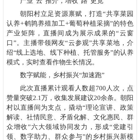
产业“云”推介，增收“路”更宽
朝阳村立足资源禀赋，打造“共享菜园
认养+鹌鹑养殖加工+葡萄种植采摘”的特色
产业矩阵，直播间成为展示成果的“云窗
口”。主播带领网友“云参观”共享菜地，介
绍“线上选地、线下种植、托管服务”的认养
模式，实时查看作物生长情况。
数字赋能，乡村振兴“加速跑”
此次直播累计观看人数超700人次，点
赞量突破2.1万，收集发展建议20余条。朝阳
村以直播间为支点，撬动“理论宣讲、政策
解读、社情民意、矛盾化解、文化惠民、群
众增收”六大领域协同发力，形成“党建引
领、数字助力、群众参与”的乡村振兴新模