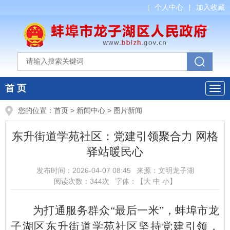
个人中心
加入收藏
首 页
您的位置：
首页
>
新闻中心
>
图片新闻
东升街道学苑社区：党建引领聚合力 网格
驿站暖民心
发布时间：
2026-04-07 08:45
来源：
文明龙子湖
阅读次数：
344
次
字体：【
大
中
小
】
为打通服务群众“最后一米”，蚌埠市龙
子湖区东升街道学苑社区坚持党建引领，