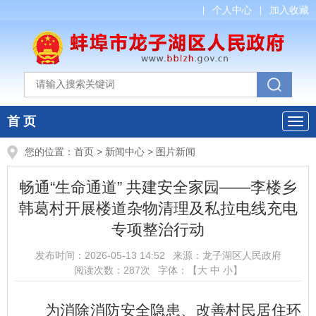
个人中心
加入收藏
首 页
您的位置：
首页
>
新闻中心
>
图片新闻
畅通“生命通道” 共建安全家园——李楼乡
韩葛村开展楼道杂物清理及私拉电线充电
专项整治行动
发布时间：
2026-05-13 14:52
来源：
龙子湖区人民政府
阅读次数：
287
次
字体：【
大
中
小
】
为消除消防安全隐患、改善村民居住环