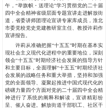
午，“举旗帜・送理论”学习贯彻党的二十届
四中全会精神省级层面专题宣讲走进解放街
道，省委讲师团理论宣讲专家库成员，淮北
市委党校党史党建教研室主任、教授许莉作
宣讲报告。
许莉从准确把握“十五五”时期在基本实
现社会主义现代化进程中的重要地位，深刻
领会“十五五”时期经济社会发展的指导方针
和主要目标，全面理解“十五五”时期经济社
会发展的战略任务和重大举措，坚持和加强
党的全面领导、凝聚起推进中国式现代化的
磅礴力量四个方面对党的二十届四中全会精
神进行了系统的阐释和解读，宣讲精彩纷
呈、催人奋进。解放街道干部职工、社区干