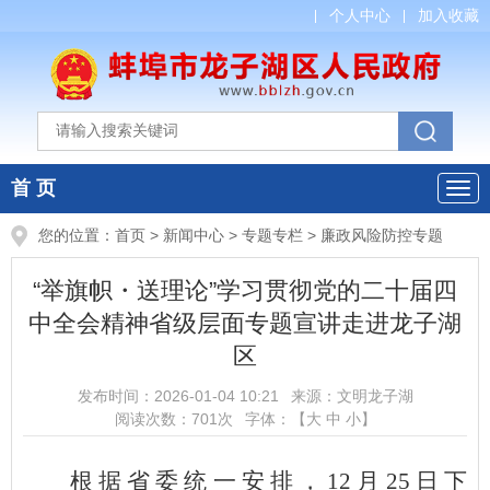
个人中心
加入收藏
首 页
您的位置：
首页
>
新闻中心
>
专题专栏
>
廉政风险防控专题
“举旗帜・送理论”学习贯彻党的二十届四
中全会精神省级层面专题宣讲走进龙子湖
区
发布时间：
2026-01-04 10:21
来源：
文明龙子湖
阅读次数：
701
次
字体：【
大
中
小
】
根据省委统一安排，12月25日下