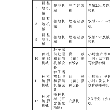
耕整
整地机
埋茬起浆
单轴
2.5m
及以
7
地机
械
机
浆机
械
耕整
整地机
埋茬起浆
双轴
2
－
2.5m
8
地机
械
机
机
械
耕整
整地机
埋茬起浆
双轴
2.5m
及以
地机
9
械
机
浆机
械
种子播
种植
前处理
育秧
小时生产率
1
10
施肥
和育苗
（苗）播
小时）以下自
机械
机械设
种设备
育秧播种机
备
种子播
种植
前处理
育秧
小时生产率
1
11
施肥
和育苗
（苗）播
小时）及以上
机械
机械设
种设备
盘育秧播种机
备
播种机
种植
械（可
2-3
行免（少
12
施肥
穴播机
含施肥
机
机械
功能）