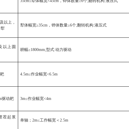
35cm≤
犁体幅宽
<45cm
，铧体数量
≥6
个
;
翻转机构
:
液压式
及以上，
犁体幅宽
≥35cm
，铧体数量
≥6
个
;
翻转机构
:
液压式
转犁
及以上圆
耕幅
≥1800mm;
型式
:
动力驱动
盘耙
4.5m≤
作业幅宽
<6.5m
m
驱动耙
3m≤
作业幅宽
<4m
埋茬起浆
单轴；
2m≤
工作幅宽＜
2.5m