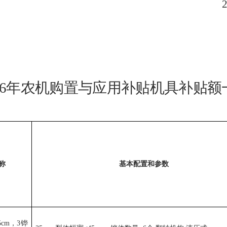
6
年农机购置与应用补贴机具补贴额
称
基本配置和参数
5cm
，
3
铧