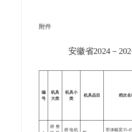
附件
安徽省
2024
－
202
编
机具
机具小
机具品目
档次名
号
大类
类
耕整
耕地机
犁体幅宽
35-4