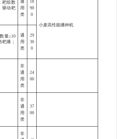
通
18
；耙组数
：驱动耙
用
90
类
0
小麦高性能播种机
通
29
数量
≥10
动耙播；
用
30
类
0
非
通
24
用
00
类
非
通
37
用
00
类
非