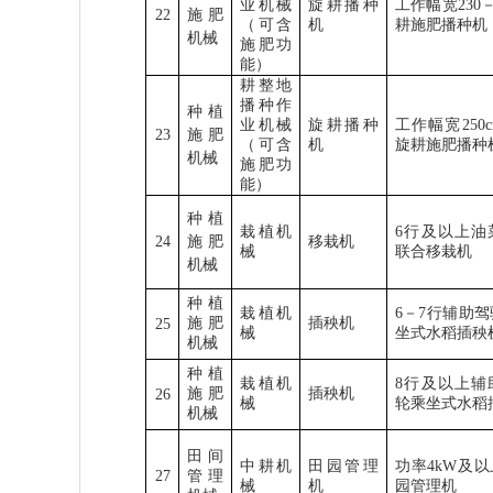
业机械
旋耕播种
工作幅宽
230
22
施肥
（可含
机
耕施肥播种机
机械
施肥功
能）
耕整地
播种作
种植
业机械
旋耕播种
工作幅宽
250
23
施肥
（可含
机
旋耕施肥播种
机械
施肥功
能）
种植
栽植机
6
行及以上油
24
施肥
移栽机
械
联合移栽机
机械
种植
栽植机
6
－
7
行辅助驾
施肥
插秧机
25
械
坐式水稻插秧
机械
种植
栽植机
8
行及以上辅
施肥
插秧机
26
械
轮乘坐式水稻
机械
田间
中耕机
田园管理
功率
4kW
及以
27
管理
械
机
园管理机