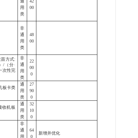
通
42
用
00
类
非
通
48
用
00
类
非
投苗方式
:
22
通
）
/
（分
·
00
一次性完
用
0
类
通
27
机板卡类
用
90
类
0
通
32
接收机板
用
10
类
0
非
通
64
新增并优化
用
0