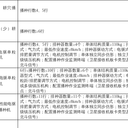
）耕穴播
播种行数
4
、
5
行
（少）耕
播种行数
≥6
行
播种行数
4
、
5
行；排种器数量
≥4
个；单体结构质量
≥110kg
；
式：气力式；最低作业速度
≥8km/h
；排种器驱动方式：电驱
电驱单粒
排肥量调节方式：电机控制调节；单体独立同步仿形；独立
机
级镇压机构；配置播种作业监测终端（卫星接收机板卡类型
北斗信号）
6
行
≤
播种行数
≤10
行；排种器数量
≥6
个；单体结构质量
≥110k
器型式：气力式；最低作业速度
≥8km/h
；排种器驱动方式：
电驱单粒
粒距
/
排肥量调节方式：电机控制调节；单体独立同步仿形；
机
或多级镇压机构；配置播种作业监测终端（卫星接收机板卡
点：北斗信号）
播种行数
≥11
行；排种器数量
≥11
个；单体结构质量
≥110kg
；
式：气力式；最低作业速度
≥8km/h
；排种器驱动方式：电驱
性能电驱
排肥量调节方式：电机控制调节；单体独立同步仿形；独立
播种机
级镇压机构；配置播种作业监测终端（卫星接收机板卡类型
北斗信号）