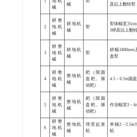
1
地机
犁
械
及以上翻转犁
械
耕整
耕地机
犁体幅宽
35cm
2
地机
犁
械
3
铧及以上翻
械
耕整
耕地机
耕幅
1800mm
3
地机
犁
械
盘犁
械
耕整
耙（限圆
整地机
4
地机
盘耙、驱
4.5
－
6.5m
圆
械
械
动耙）
耕整
耙（限圆
整地机
5
地机
盘耙、驱
作业幅宽
3
－
4
械
械
动耙）
耕整
整地机
埋茬起浆
单轴
2
－
2.5m
6
地机
械
机
机
械