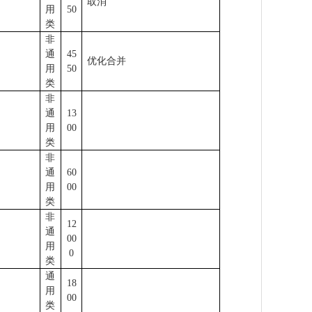
取消
用
50
类
非
通
45
优化合并
用
50
类
非
通
13
用
00
类
非
通
60
用
00
类
非
12
通
00
用
0
类
通
18
用
00
类