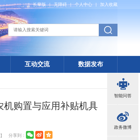
长辈版
无障碍
个人中心
加入收藏
互动交流
数据发布
智能问答
年农机购置与应用补贴机具
政务微博
分享到：
小
】