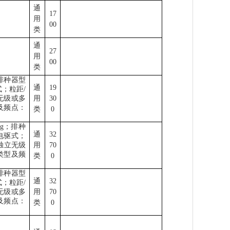
通
17
用
00
类
通
27
用
00
类
排种器型
通
19
式；粒距
/
无级或多
用
30
及频点：
类
0
g
；排种
通
32
电驱式；
独立无级
用
70
类型及频
类
0
排种器型
通
32
式；粒距
/
无级或多
用
70
及频点：
类
0