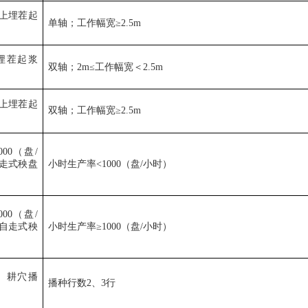
上埋茬起
单轴；工作幅宽
≥2.5m
埋茬起浆
双轴；
2m≤
工作幅宽＜
2.5m
上埋茬起
双轴；工作幅宽
≥2.5m
000
（盘
/
走式秧盘
小时生产率
<1000
（盘
/
小时）
000
（盘
/
自走式秧
小时生产率
≥1000
（盘
/
小时）
）耕穴播
播种行数
2
、
3
行