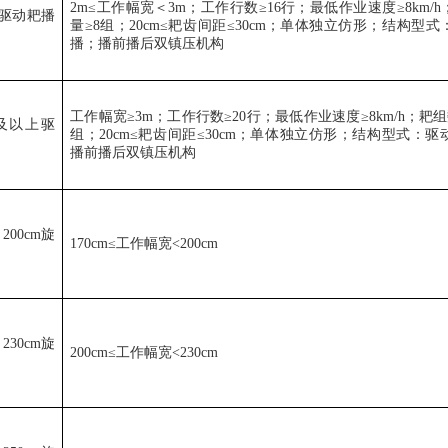
2m≤
工作幅宽＜
3m
；工作行数
≥16
行；最低作业速度
≥8km/h
驱动耙播
量
≥8
组；
20cm≤
耙齿间距
≤30cm
；单体独立仿形；结构型式
播；播前播后双镇压机构
工作幅宽
≥3m
；工作行数
≥20
行；最低作业速度
≥8km/h
；耙组
及以上驱
组；
20cm≤
耙齿间距
≤30cm
；单体独立仿形；结构型式：驱
播前播后双镇压机构
－
200cm
旋
170cm≤
工作幅宽
<200cm
－
230cm
旋
200cm≤
工作幅宽
<230cm