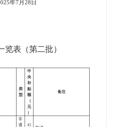
2025
年
7
月
28
日
一览表（第二批）
中
央
补
类
贴
备注
型
额
（
元
）
非
通
45