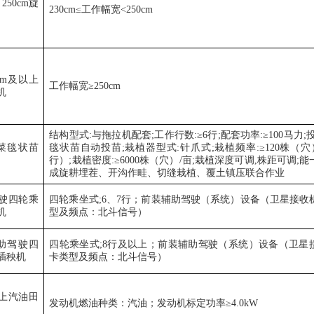
－
250cm
旋
230cm≤
工作幅宽
<250cm
cm
及以上
工作幅宽
≥250cm
机
结构型式
:
与拖拉机配套
;
工作行数
:≥6
行
;
配套功率
:≥100
马力
;
菜毯状苗
毯状苗自动投苗
;
栽植器型式
:
针爪式
;
栽植频率
:≥120
株（穴
行）
;
栽植密度
:≥6000
株（穴）
/
亩
;
栽植深度可调
,
株距可调
;
能
成旋耕埋茬、开沟作畦、切缝栽植、覆土镇压联合作业
驶四轮乘
四轮乘坐式
;6
、
7
行；前装辅助驾驶（系统）设备（卫星接收
机
型及频点：北斗信号）
助驾驶四
四轮乘坐式
;8
行及以上；前装辅助驾驶（系统）设备（卫星
插秧机
卡类型及频点：北斗信号）
上汽油田
发动机燃油种类：汽油；发动机标定功率
≥4.0kW