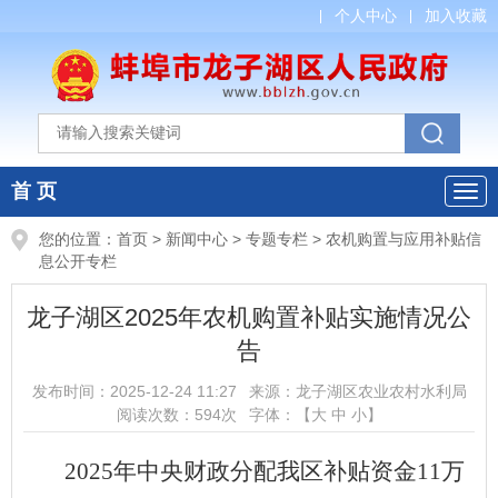
个人中心
加入收藏
首 页
您的位置：
首页
>
新闻中心
>
专题专栏
>
农机购置与应用补贴信
息公开专栏
龙子湖区2025年农机购置补贴实施情况公
告
发布时间：
2025-12-24 11:27
来源：
龙子湖区农业农村水利局
阅读次数：
594
次
字体：【
大
中
小
】
202
5
年中央财政分配我区补贴资金
1
1
万