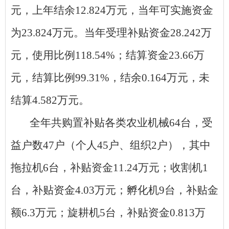
元，
上年结余
12.824
万元，
当年可实施资金
为
23.824
万元。当年受理补贴资金
28.242
万
元，使用比例
118.54
%
；结算资金
23.66
万
元，结算比例
99.31
%
，结余
0.164
万元
，
未
结算
4.582
万元
。
全年共购置补贴各类农业机械
64
台，
受
益户数
47
户（个人
45
户、组织
2
户），
其中
拖拉机
6
台，补贴资金
11.24
万元；收割机
1
台，补贴资金
4.03
万元；
孵化机
9
台，补贴金
额
6.3
万元；
旋耕机
5
台，补贴资金
0.
813
万