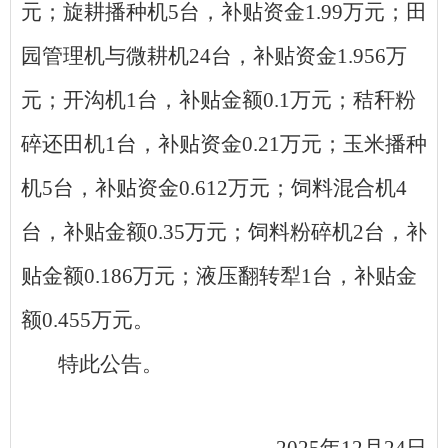
元；旋耕播种机
5
台，补贴资金
1.99
万元；田
园管理机与微耕机
2
4
台，补贴资金
1.
956
万
元；开沟机
1
台，补贴金额
0.1
万元；秸秆粉
碎还田机
1
台，补贴资金
0.21
万元；玉米播种
机
5
台，补贴资金
0.
612
万元；
饲料混合机
4
台，补贴金额
0.35
万元
；
饲料粉碎机
2
台，补
贴金额
0.186
万元；液压翻转犁
1
台，补贴金
额
0.455
万元
。
特此公告。