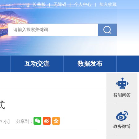
长辈版
无障碍
个人中心
加入收藏
互动交流
数据发布
智能问答
式
分享到：
中
小
】
政务微博