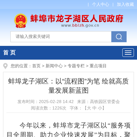
个人中心
加入收藏
首 页
您的位置：
首页
>
新闻中心
>
专题专栏
>
重点项目
蚌埠龙子湖区：以“流程图”为笔 绘就高质
量发展新蓝图
发布时间：
2025-02-28 14:42
来源：
高铁园区管委会
阅读次数：
1226
次
字体：【
大
中
小
】
今年以来，蚌埠市龙子湖区以“服务项
目全周期、助力企业快速发展”为目标，聚