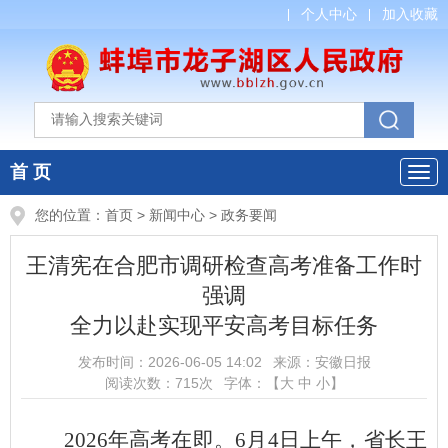
个人中心
加入收藏
首 页
您的位置：
首页
>
新闻中心
>
政务要闻
王清宪在合肥市调研检查高考准备工作时
强调
全力以赴实现平安高考目标任务
发布时间：
2026-06-05 14:02
来源：
安徽日报
阅读次数：
715
次
字体：【
大
中
小
】
2026年高考在即。6月4日上午，省长王