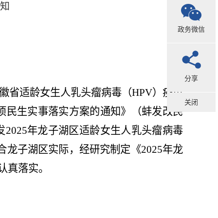
通知
政务微信
分享
徽省适龄女生人乳头瘤病毒（
HPV
）疫苗
关闭
项民生实事落实方案的通知》（蚌发改民
发
2025
年龙子湖区适龄女生人乳头瘤病毒
合
龙子湖区
实际，经研究
制定《
2025
年龙
认真落实
。