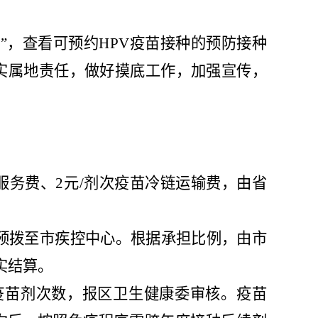
务
”
，
查看可预约
HPV
疫苗接种的预防接种
实属地责任，做好摸底工作，加强宣传，
服务费、
2
元
/
剂次疫苗冷链运输费
，
由省
预拨至市疾控中心。根据承担比例，由市
实结算。
疫苗剂次数，
报
区
卫生健康委
审核。疫苗