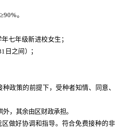
≥90%
。
学年七年级新进校女生；
31
日之间
）；
接种政策的前提下，受种者知情、同意、
供外，其余由
区财政
承担。
我区
做好协调和指导。符合免费接种的非