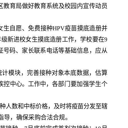
区
教育
局
做好教育系统及
校园内宣传动员
女生自愿、免
费接种
HPV
疫苗摸底造册并
年级新进校女生摸底造册工作，学校要在
9
证号码、家长联系电话
等基础信息，应从
统计模块，完善接种对象本底数据，估算
疾控中心。工作中，
各部门要加强学生个
种人数
和中标价格
，及时将疫苗分发至辖
指导，确保采购合法合规。