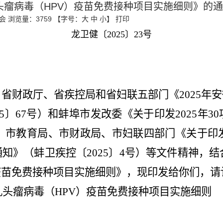
头瘤病毒（HPV）疫苗免费接种项目实施细则》的
会
浏览量：
3759
【字号：
大
中
小
】
打印
龙
卫
健
〔
2025
〕
23
号
、省财政厅、省疾控局和省妇联五部门《
2025
年安
5
〕
67
号）和蚌埠市发改委《关于印发
2025
年
30
、市教育局、市财政局、市妇联四部门《关于印
通知》
（
蚌卫疾控〔
2025
〕
4
号
）等文件精神
，
结
疫苗免费接种项目实施细则》，
现印发给你们，
请
乳头瘤病毒（
HPV
）疫苗免费接种项目实施细则