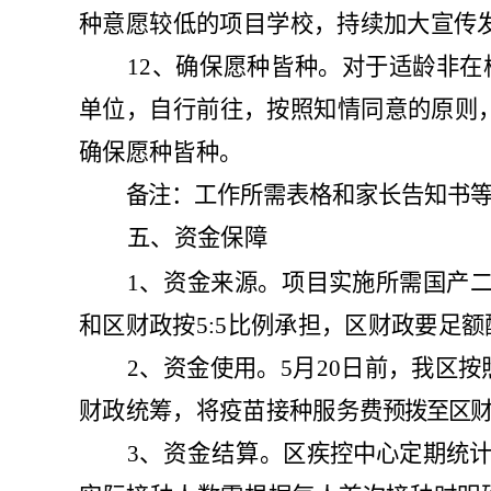
种意愿较低的项目
学校，持续加大宣
传
12
、
确保愿种皆种。
对于适龄非在
单位，自行前往，按照知情同意的原则
确保愿种皆种。
备注：工作所需表格和家长告知书
五、资金保障
1
、
资金来源。
项目实施所需国产
和
区
财政按
5:5
比例承担
，区
财政
要
足额
2
、
资金使用。
5
月
20
日前，
我区
按
财政统筹，将疫苗接种服务费
预拨至
区
3
、
资金结算。
区
疾控中心定期统