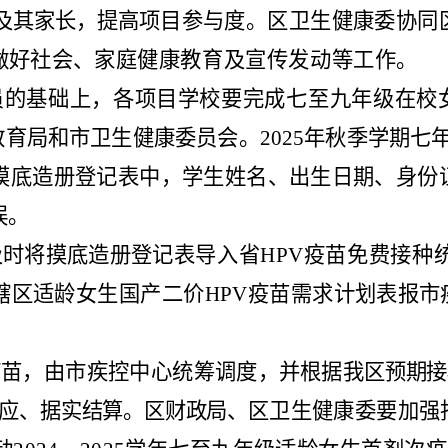
及
其家长，提高项
目参与度。
区
卫生健康
委
协同
做好社会、家庭
健康教育及宣传发动等工作。
员的基础上，各项目学校要
完成七至九年级在校
教育局和
市
卫生健康委
员会
。
2025
年秋季学期七
摸底造
册登记表中
，
学生姓名、出生日期、身份
误。
及时将摸底造册登记
表导
入省
HPV
疫苗免费接种
辖区适龄女生国产二价
HPV
疫苗需求计划表报
市
疫苗，由市疾控中心统筹调
度，并根据
我区
预期接
应、据实结算。
区
财政局、
区
卫生健康委要加强