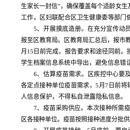
生家长一封信
”
，
确保覆盖每个适龄女生
工作，
区
妇联配合
区
卫生健康
委
等部
门
5
、
开展摸底造册。
在充分宣传动
报至区教育
局
。区教育
局
汇总后，报市
月
15
日前完成，报告要求和途径同前。
学生档案信息系统中导出，避免信息错
6
、
估算疫苗需求。
区疾控中心要
各定点接种单位疫苗需求，
5
月
7
日前将
人信息保护，不得私自泄露隐私信息
。
7
、
疫苗采购供应。
本次接种所需
区
各
接种单位。疫苗按照接种进度分批供