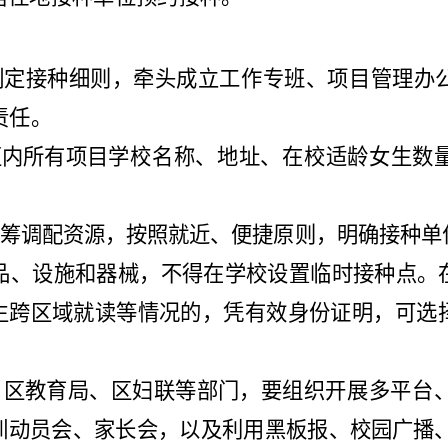
制定接种细则，牵头成立工
作专班、项目管理办
责任。
区内所有项
目学校名称、地址、在校适龄女生数
筹调配资源，按照就近、便捷原则，明确接种单
品、设施
和器械，不得在学校设置临时接种点。
生跨区域
就读等情况的，凭有效身份证明，可选
、
区
教育
局
、
区
妇联等部门，要组
织开展多平台
训动员会、家长会，以及利用黑板
报、校园广播