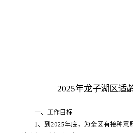
2025
年
龙子湖区
适
一、工作目标
1
、
到
2025
年底
，
为全
区有接种意