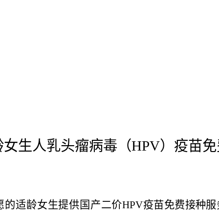
龄女生人乳头瘤病毒（
HPV
）疫苗免
愿的
适龄女生提
供国产二价
HPV
疫苗免费接种服