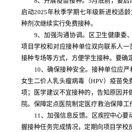
8
、
开展疫苗接种。
5
月底前，要启
启动
2025
年秋季学期七年级新进校适龄
种剂次继续实行免费接种。
9
、
加强沟通协调。
区卫生健康
委
项目学校和对应接种单位双向联系人一
接种专场等方式，方便学生接种。要确
10
、
确保接种安全。
接种单位应严
女生二价人乳头瘤病毒
（
HPV
）疫苗免
项；医学建议不宜接种的，告知原因并
院。保障定
点医院制定医疗救治保障工
11
、
加强信息反馈。
区疾控中心
要
握接种任务完成情况，
定期向项目学
校