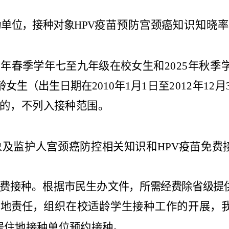
为单位，接种对象
H
PV
疫苗预防宫颈癌知识知晓率
5
年
春季学年七至九年级在校女
生和
2025
年
秋季
龄女生（出生日期在
2
010
年
1
月
1
日至
2012
年
12
月
的，不列入接种范围。
象及监护
人宫颈癌防控相关
知识和
HPV
疫苗免费
费接种。根据市民生办文
件，所需经费除省级提
属地责任，
组织在校适龄学生
接
种工作的开展，
居住地接种单位预约接种
。