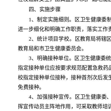
四、实施步骤
1
、
制定实施细则。
区
卫生健康委
进
一步细化和明确工作职责，落实工作
2
、
统计项目学校。
区教育
局
将辖
教育局和
市
卫生健康
委员会
。
3
、
明确接种单位。
区
卫生健康
委
统
指定接种单位应按要求规范配
置急救药
校指定接种单位接种，接种首
剂次后发
免费接种。
4
、
加强接种宣传。
区
卫生健康
委
挥宣传动
员主阵地作用，可采取教师培