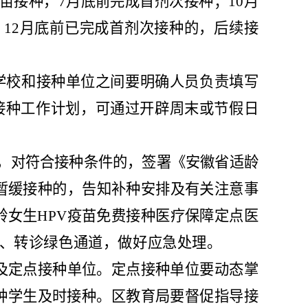
苗接种，
7
月底前完成首剂次接种；
10
月
。
12
月底前已完成首剂次接种的，后续接
学校和接种单位之间要明确人员负责填写
接种工作计划，可通过开辟周末或节假日
，对符合接种条件的，签署《安徽省适龄
暂缓接种的，告知补种安排及有关注意事
龄女生
HPV
疫苗免费接种医疗保障定点医
、
转诊绿色通道，做好应急处理。
及定点接种单
位。定点接种单位要动态掌
种学生及时接
种。
区
教育
局
要督促指导接