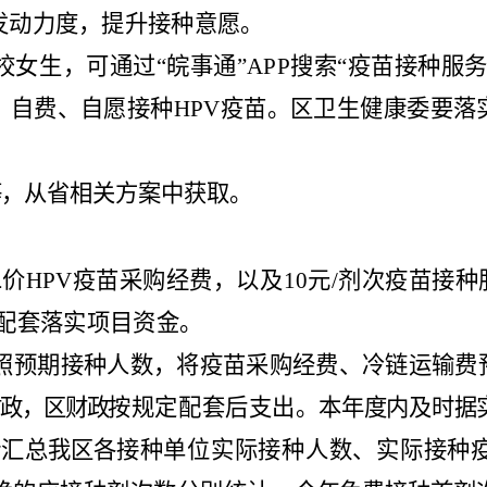
发动力度，提升接种意愿。
校女生
，
可通过
“
皖事通
”APP
搜索
“
疫苗接种服
，自费、自愿接种
HPV
疫苗。区卫生健康
委
要落
等，从省相关方案中获取。
二价
HPV
疫苗采购经费
，
以及
10
元
/
剂次疫苗接种
配套落实项目资金。
照预期接种人数，将疫苗采购经费、冷链运输费
财政，
区财政
按规定配套后支出。
本年度内及时据
计汇总
我
区各接
种单位实际接种人数、实际接种