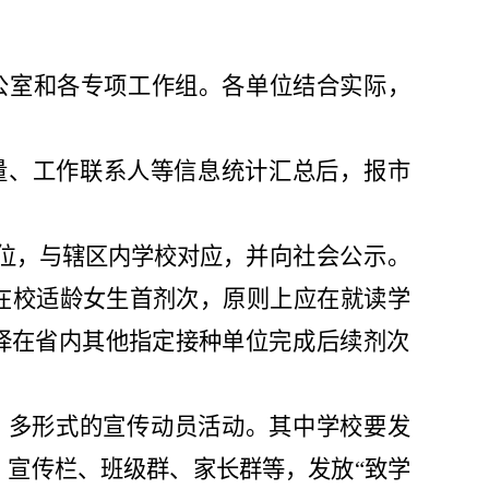
公室和各专项工作组。各
单位
结合实际，
量、工作
联系人等信息统计
汇总后，报市
位，与辖区内学
校对应，
并向社会公示。
在校适龄女生首剂次，原
则上应在就读学
择在省
内其他指定接种单
位完成后续剂次
、多形式的宣传动员活动。其中
学校要发
、宣传栏、班级群、家长群等，发放
“
致学