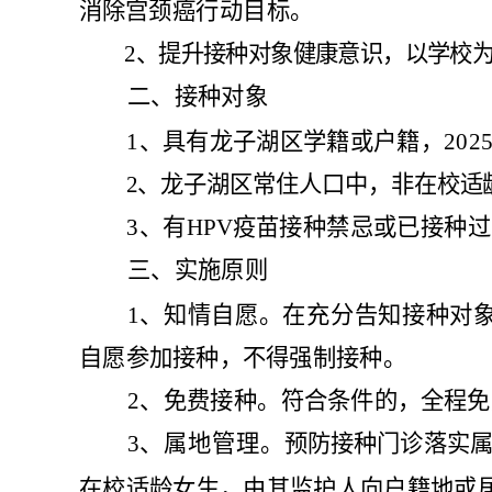
消除宫
颈癌行动目标
。
2
、
提升接种对象健康意识，以
学校
二、接种对象
1
、
具有
龙子湖区
学籍或户籍，
202
2
、龙子湖区
常住人口中，非在校适
3
、
有
HPV
疫苗接种禁忌或已接种过
三、实施原则
1
、
知情自愿。
在充分告知接种对
自
愿参加接种，不得强制接种。
2
、
免费接种。
符合条件的，全程免
3
、
属地管理。
预防接种门诊
落实
在校适龄女生，由其监护人向户籍地或