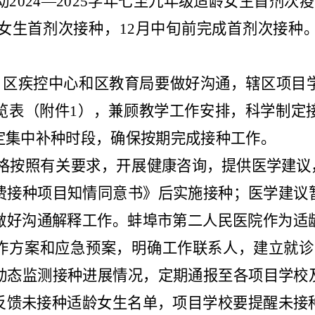
动
2024—2025
学年七至九年级适龄女生首剂次疫
女生首剂次接种，
12
月中旬前完成首剂次接种
、
区
疾控
中心
和
区
教育
局
要做好沟通，辖区项目
览表（附件
1
），兼顾教学工作安排
，
科学制定
定集中补种时段，确保按期完成接种工作。
格按照有关要求，开展健
康咨询，提供医学建议
费接种项目知情同意书》后实施接种；医学建议
做好沟通解释工作。
蚌埠市第二人民医院
作为适
作方案和应急预案，明确
工作联系人，建立就诊
动态监测接种进展情况
，
定期通报至各项目
学校
反馈未接种适龄女生名单，项目学校要提醒未接