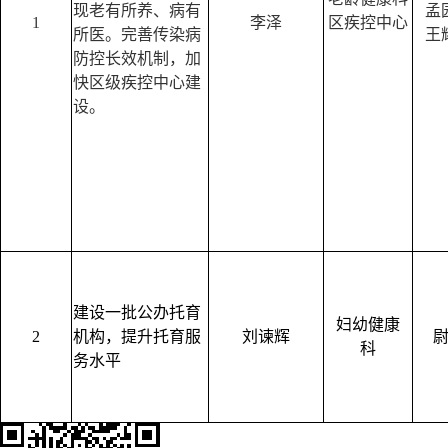
现老有所养、病有
孟
1
李泽
区疾控中心
所医。完善传染病
王
防控长效机制，加
快区级疾控中心建
设。
建设一批公办托育
妇幼健康
2
机构，提升托育服
刘谏辉
科
务水平