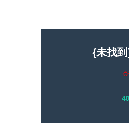
{未找到
尝
4