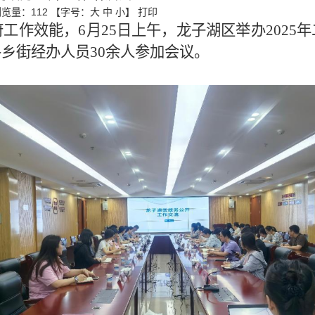
浏览量：
112
【字号：
大
中
小
】
打印
府工作效能，
6月
25
日
上午
，
龙子湖区举办
202
5
年
各乡街
经办人员
30
余人参加会议。