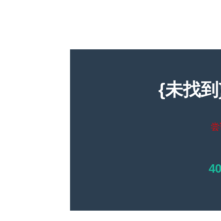
{未找到
尝
4