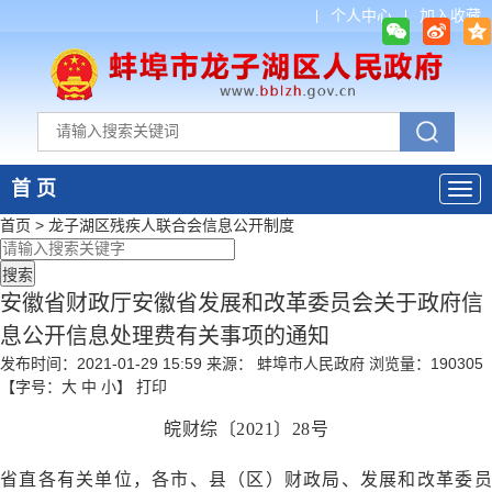
个人中心
加入收藏
首 页
首页
>
龙子湖区残疾人联合会
信息公开制度
安徽省财政厅安徽省发展和改革委员会关于政府信
息公开信息处理费有关事项的通知
发布时间：2021-01-29 15:59
来源： 蚌埠市人民政府
浏览量：
190305
【字号：
大
中
小
】
打印
皖财综〔
2021
〕
28
号
省直各有关单位，
各市、县（区）财政局
、发展和改革委