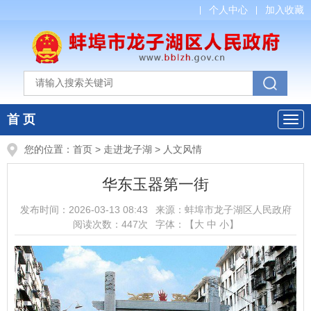
个人中心
加入收藏
首 页
您的位置：
首页
>
走进龙子湖
>
人文风情
华东玉器第一街
发布时间：
2026-03-13 08:43
来源：
蚌埠市龙子湖区人民政府
阅读次数：
447
次
字体：【
大
中
小
】