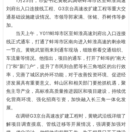
1月25日，市委书记黄晓武调研蚌埠市区至蚌淮高速
刘府出入口连接线工程、G3京台高速改扩建工程等重大交
通基础设施建设情况。市领导郭家满、张铭、乔树伟等参
加。
当天上午，Y011蚌埠市区至蚌淮高速刘府出入口连接
线正式通车，打通了蚌埠市区南向进入蚌淮高速的剩余唯
一节点。黄晓武冒雨来到通车现场，细致察看交通组织、
车流量等情况。他指出，项目的通车，打开了蚌埠的“南大
门”和“新门户”，提升了市民到合肥等长三角地区的出行效
率，完善了城区的外环功能，对于改善投资环境、促进经
济发展具有重要意义。蚌山区和相关部门要抢抓机遇，聚
焦主导产业，高标准高质量推进园区和项目建设，持续优
化营商环境、强化招商引资，加快融入长三角一体化发
展。
在调研G3京台高速改扩建工程时，黄晓武沿线详细了
解项目调查摸底、管线迁移等开展情况，强调要加强对