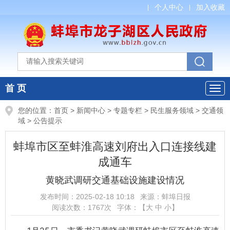
个人中心
加入收藏
首 页
您的位置：
首页
>
新闻中心
>
专题专栏
>
民生服务领域
>
交通领
域
>
公告提示
蚌埠市区至蚌淮高速刘府出入口连接线建
成通车
黄晓武调研交通基础设施建设情况
发布时间：
2025-02-18 10:18
来源：
蚌埠日报
阅读次数：
1767
次
字体：【
大
中
小
】