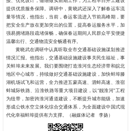
接、优化设计，做细做实前期工作，为工程早日开工建设
提供优质服务保障。调研中，黄晓武还深入了解春运车流
量等情况，他指出，当前，春运客流进入节前高峰期，要
把安全生产放在更加突出的位置，提高春运服务水平，加
强易拥堵路段疏堵保畅，确保春运期间人民群众平安便捷
温馨出行、交通物流安全畅通有序。
黄晓武在调研中认真听取全市交通基础设施谋划推进
情况汇报。他指出，交通基础设施建设事关民生福祉，事
关蚌埠未来发展。我们要围绕打造淮河生态经济带和皖北
地区中心城市，持续做好交通基础设施建设，加快蚌埠滕
湖机场试飞和运营，全力推进五蒙高速、泗蚌高速、淮宿
蚌城际铁路、沿淮铁路等重大项目建设，以“靓淮河”工程
为纽带，加密跨淮河通道建设，不断提升城市能级，加速
形成公铁水空立体化综合交通体系，为全面建设中国式现
代化幸福蚌埠提供有力支撑。（融媒体记者 李扬）