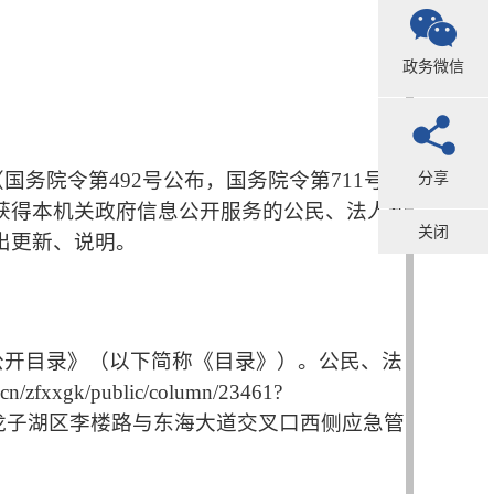
政务微信
分享
（国务院令第
492
号公布，国务院令第
711
号修
获得本机关政府信息公开服务的公民、法人和
关闭
出更新、说明。
公开目录》（以下简称《目录》）。公民、法
.cn/zfxxgk/public/column/23461?
龙子湖区李楼路与东海大道交叉口西侧应急管