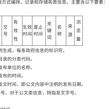
档方式编排、记录和存储各类信息，主要含以下要素：
有
浏
关
来
文
文
生效
废止
名
效
览
键
期
号
时间
时间
称
源
词
性
量
则生成，每条政府信息的标识符。
目录的分类代码。
发布单位的名称。
发布的时间。
发文时间，即公文内容中注明的发布日期。
编号，对于公文类信息，特指发文字号。