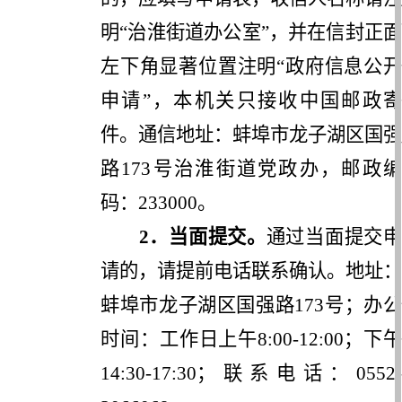
明
“
治淮街道
办公室
”
，并在信封正面
左下角显著位置注明
“
政府信息公
申请
”
，本机关只接收中国邮政
件。通信地址：
蚌埠市龙子湖区国强
路
173号治淮街道党政办，邮政
码：233000。
2
．当面提交。
通过当面提交申
请的，请提前电话联系确认。地址：
蚌埠市龙子湖区国强路
173号
；办
时间：工作日上午
8:00-12:00
；下
14:30-17:30
；联系电话：
0552-