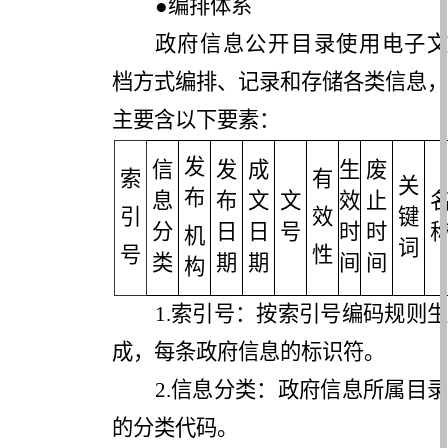
●
编排体系
政府信息公开目录使用电子文
档方式编排、记录和存储各类信息，
主要含以下要素：
发
信
发
成
生
废
索
有
关
布
息
布
文
文
效
止
引
效
键
分
日
日
号
时
时
机
词
号
性
类
期
期
间
间
构
1.
索引号：按索引号编码规则生
成，每条政府信息的标识符。
2.
信息分类：政府信息所属目录
的分类代码。