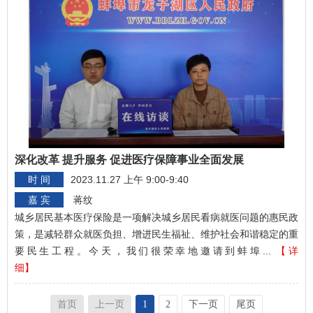
深化改革 提升服务 促进医疗保障事业全面发展
时 间
2023.11.27 上午 9:00-9:40
嘉 宾
蒋纹
城乡居民基本医疗保险是一项解决城乡居民看病就医问题的惠民政
策，是减轻群众就医负担、增进民生福祉、维护社会和谐稳定的重
要民生工程。今天，我们很荣幸地邀请到蚌埠...
【详
细】
首页
上一页
1
2
下一页
尾页